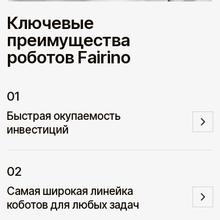
О нас
О компании
Кейсы
Статьи
Контакты
Наш адрес
Московская обл., г. Дубна, ул.
Дачная, д. 1, стр. 12
Телефон
8 (800) 222 90 91
Мессенджеры и соцсети
e-mail