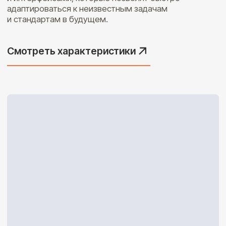
Ключевые
преимущества
роботов Fairino
01
Быстрая окупаемость
инвестиций