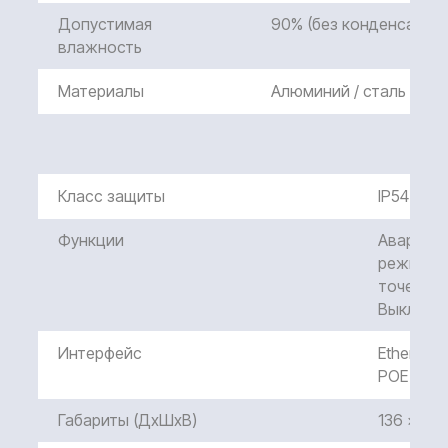
Допустимая
90% (без конденсата)
влажность
Материалы
Алюминий / сталь
Класс защиты
IP54
Функции
Аварийна
режим, П
Фланец установочного основания робота
точек, З
Выключе
01
Интерфейс
Ethernet 
Аварийная кнопка-пост
POE (Powe
Многофункциональная аварийная кнопка/пост,
Габариты (ДхШхВ)
136 x 60
совмещающая базовые функций управления
роботом. Дополнительно в кнопке имеется