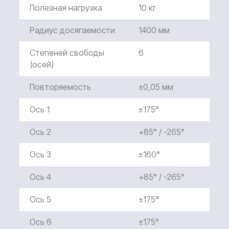
Полезная нагрузка
10 кг
Радиус досягаемости
1400 мм
Степеней свободы
6
(осей)
Повторяемость
±0,05 мм
Ось 1
±175°
Ось 2
+85° / -265°
Ось 3
±160°
Ось 4
+85° / -265°
Ось 5
±175°
Ось 6
±175°