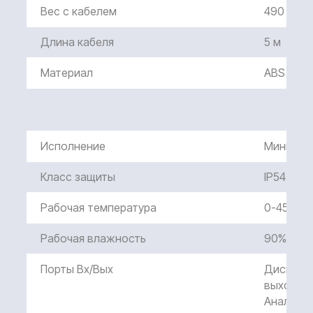
интерфейс Ethernet, позволяющий подключиться
Вес с кабелем
490 г
планшетам и другим устройствам через интерфейс
RJ45 и напрямую войти в WEB интерфейс обучения.
Длина кабеля
5 м
Смотреть характеристики
Материал
ABS
Фланец запястья руки робота
Исполнение
Мини 2к
Класс защиты
IP54
Рабочая температура
0-45°C
Рабочая влажность
90% (без
Порты Вх/Вых
Дискретн
выход - 1
02
Аналогов