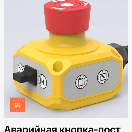
03
WEB приложение
Интуитивный и удобный WEB интерфейс, легкое
использование инструкции движений, возможность
графического программирования, ручное обучения
робота, высокая производительность в реальном
времени.
Узнать подробнее
Другие модели
роботов