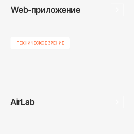
Продукты
FR 3
FR10
FR3-360
FR10-360
FR3 - WML
FR16
FR3 - WMS
FR20
FR5
FR30
FR5-360
Аксессуары
FR5 - WML
Airlab
Решения
Сварка
Паллетирование
Загрузка ЧПУ