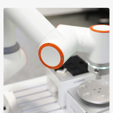
Обучение
Применения
Металлообработка
Автомобилестроение
Медицина и фармацевтика
Микроэлектроника
Вендинг и ритейл
Клиентам
Тех. поддержка
Лизинг
Выставки
Cотрудничество