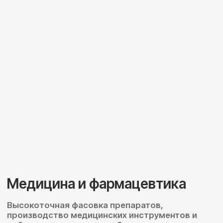
Подберем роботов
под ваши задачи
Мы - специалисты в области
роботизации. Оставьте заявку и мы
поможем вам подобрать решение.
Официальные поставки и гарантия
Постоянное наличие роботов на складе
Запас запчастей для ремонта и обслуживания
Техническая поддержка и сервис
Получите подбор