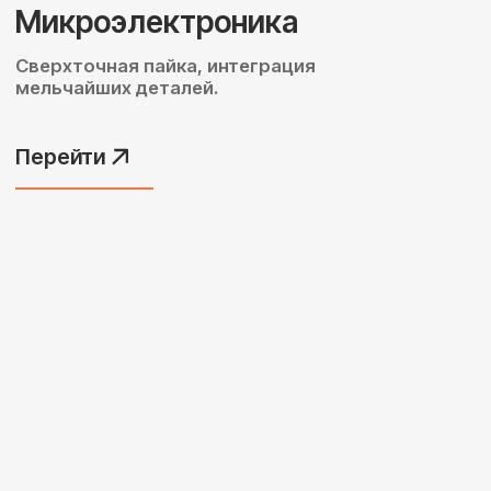
Лидеры индустрий
выбирают роботы
Fairino
Наши статьи, кейсы
и экспертные
публикации