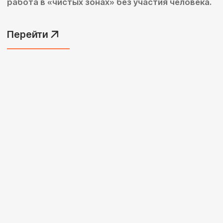
роботов
Мы свяжемся с вами в ближайшее время
Я соглашаюсь с политикой
конфиденциальности
Получить подбор