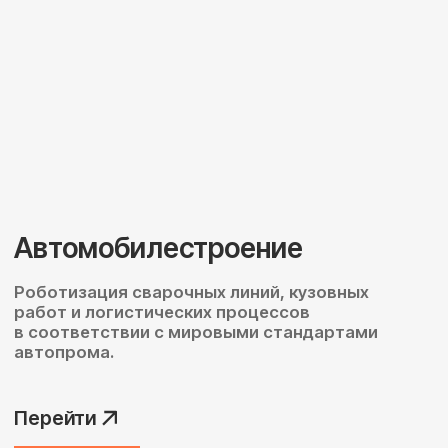
Вендинг и ритейл
Роботизированные киоски,
автоматизированная выдача товаров
и круглосуточное обслуживание без участия
персонала.
Перейти
Модельный ряд
коллаборативных
роботов Fairino
Смотреть весь каталог