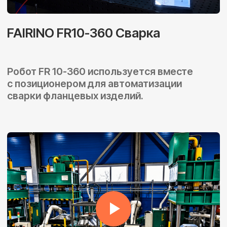
О нас
О компании
Кейсы
Статьи
Контакты
Наш адрес
Московская обл., г. Дубна, ул.
Дачная, д. 1, стр. 12
Телефон
8 (800) 222 90 91
Мессенджеры и соцсети
e-mail
info@fairino.ru